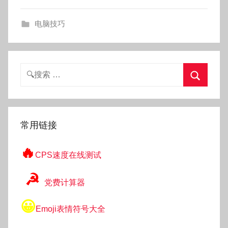
g
o
电脑技巧
g
o
g
o
搜
索：
搜
索
常用链接
🔥
CPS速度在线测试
☭
党费计算器
😀
Emoji表情符号大全