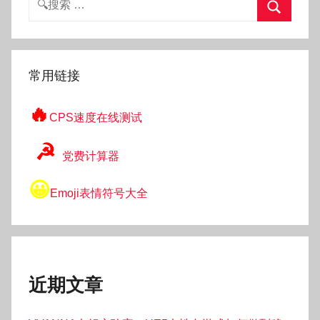
索：
搜
索
常用链接
🔥
CPS速度在线测试
☭
党费计算器
😀
Emoji表情符号大全
近期文章