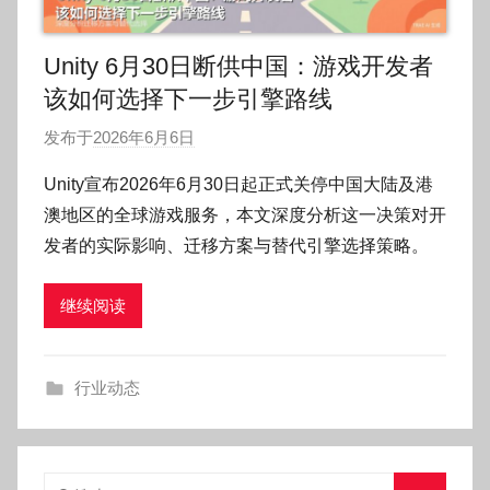
Unity 6月30日断供中国：游戏开发者
该如何选择下一步引擎路线
发布于
2026年6月6日
作
者
Unity宣布2026年6月30日起正式关停中国大陆及港
:
澳地区的全球游戏服务，本文深度分析这一决策对开
O
发者的实际影响、迁移方案与替代引擎选择策略。
k
g
继续阅读
o
g
o
行业动态
g
o
搜