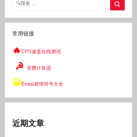
搜
索：
搜
索
常用链接
🔥
CPS速度在线测试
☭
党费计算器
😀
Emoji表情符号大全
近期文章