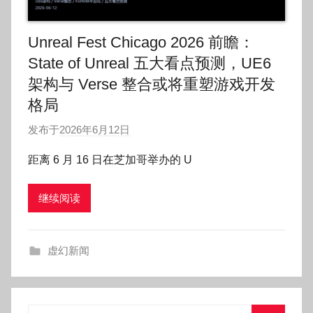
Unreal Fest Chicago 2026 前瞻：
State of Unreal 五大看点预测，UE6
架构与 Verse 整合或将重塑游戏开发
格局
发布于
2026年6月12日
作
者
距离 6 月 16 日在芝加哥举办的 U
:
O
继续阅读
k
g
o
虚幻新闻
g
o
g
o