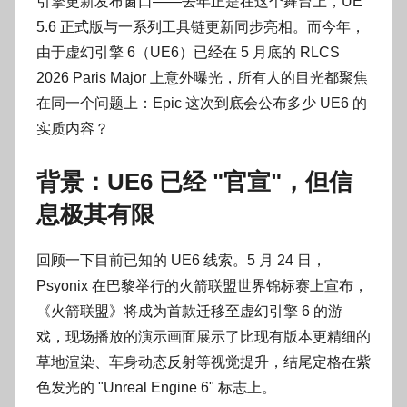
引擎更新发布窗口——去年正是在这个舞台上，UE
g
5.6 正式版与一系列工具链更新同步亮相。而今年，
o
g
由于虚幻引擎 6（UE6）已经在 5 月底的 RLCS
o
2026 Paris Major 上意外曝光，所有人的目光都聚焦
g
在同一个问题上：Epic 这次到底会公布多少 UE6 的
o
实质内容？
背景：UE6 已经 "官宣"，但信
息极其有限
回顾一下目前已知的 UE6 线索。5 月 24 日，
Psyonix 在巴黎举行的火箭联盟世界锦标赛上宣布，
《火箭联盟》将成为首款迁移至虚幻引擎 6 的游
戏，现场播放的演示画面展示了比现有版本更精细的
草地渲染、车身动态反射等视觉提升，结尾定格在紫
色发光的 "Unreal Engine 6" 标志上。