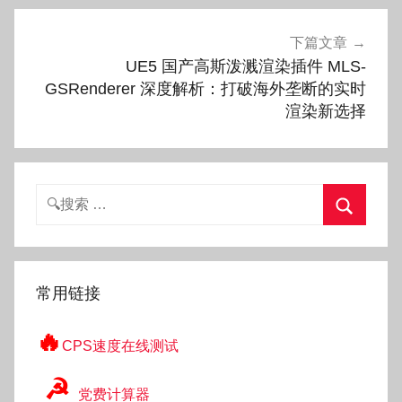
下篇文章
UE5 国产高斯泼溅渲染插件 MLS-
GSRenderer 深度解析：打破海外垄断的实时
渲染新选择
搜
索：
搜
索
常用链接
🔥
CPS速度在线测试
☭
党费计算器