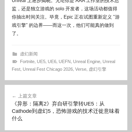
Unreal 上逐步揭晓。无论你是 AAA 工作室的技术总
监，还是独立游戏的 solo 开发者，这场活动都值得
你抽出时间关注。毕竟，Epic 正在试图重新定义 "游
戏引擎" 的边界——而这一次，他们可能真的做到
了。
虚幻新闻
Fortnite
,
UE5
,
UE6
,
UEFN
,
Unreal Engine
,
Unreal
Fest
,
Unreal Fest Chicago 2026
,
Verse
,
虚幻引擎
文
上篇文章
章
《异形：隔离2》弃自研引擎转UE5：从
导
Cathode到虚幻5，恐怖游戏的技术迁徙意味着
什么
航